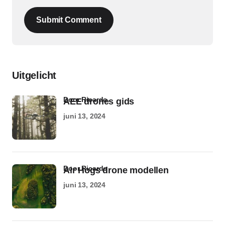
Submit Comment
Uitgelicht
door Ricardo
AEE drones gids
juni 13, 2024
door Ricardo
Air Hogs drone modellen
juni 13, 2024