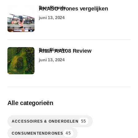
door Ricardo
AKASO drones vergelijken
juni 13, 2024
door Ricardo
Altair AA108 Review
juni 13, 2024
Alle categorieën
55
ACCESSOIRES & ONDERDELEN
45
CONSUMENTENDRONES