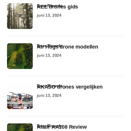
door Ricardo
AEE drones gids
juni 13, 2024
door Ricardo
Air Hogs drone modellen
juni 13, 2024
door Ricardo
AKASO drones vergelijken
juni 13, 2024
door Ricardo
Altair AA108 Review