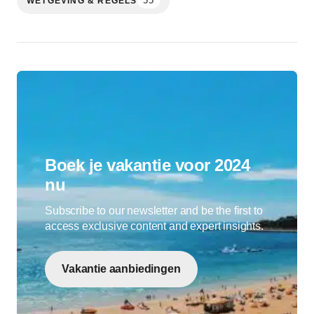
55
WETGEVING & REGELS
Boek je vakantie voor 2024
nu
Subscribe to our newsletter and be the first to
access exclusive content and expert insights.
Vakantie aanbiedingen