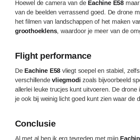
Hoewel de camera van de
Eachine E58
maar 
van de beelden verrassend goed. De drone ma
het filmen van landschappen of het maken van
groothoeklens
, waardoor je meer van de om
Flight performance
De
Eachine E58
vliegt soepel en stabiel, zelf
verschillende
vliegmodi
zoals bijvoorbeeld s
allerlei leuke trucjes kunt uitvoeren. De drone
je ook bij weinig licht goed kunt zien waar de 
Conclusie
Al met al ben ik erg tevreden met mijn
Eachin