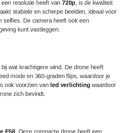
een resolutie heeft van
720p
, is de kwaliteit
akt stabiele en scherpe beelden, ideaal voor
 selfies. De camera heeft ook een
geving kunt vastleggen.
s bij wat krachtigere wind. De drone heeft
peed mode en 360-graden flips, waardoor je
 is ook voorzien van
led verlichting
waardoor
drone zich bevindt.
e E58
. Deze compacte drone heeft een