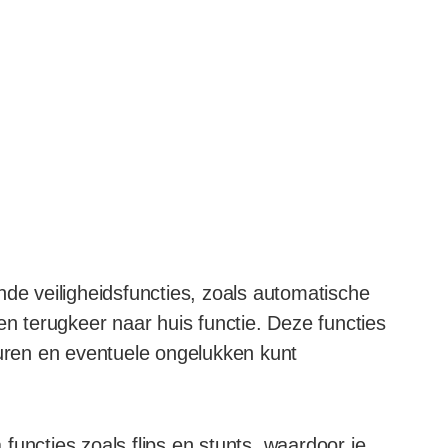
nde veiligheidsfuncties, zoals automatische
en terugkeer naar huis functie. Deze functies
turen en eventuele ongelukken kunt
functies zoals flips en stunts, waardoor je