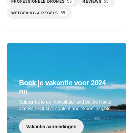
55
55
PROFESSIONELE DRONES
REVIEWS
55
WETGEVING & REGELS
Boek je vakantie voor 2024
nu
Subscribe to our newsletter and be the first to
access exclusive content and expert insights.
Vakantie aanbiedingen