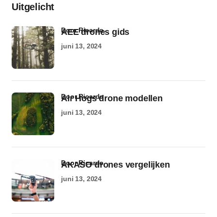
Uitgelicht
door Ricardo
AEE drones gids
juni 13, 2024
door Ricardo
Air Hogs drone modellen
juni 13, 2024
door Ricardo
AKASO drones vergelijken
juni 13, 2024