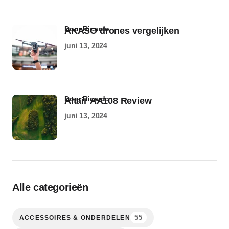
door Ricardo
AKASO drones vergelijken
juni 13, 2024
door Ricardo
Altair AA108 Review
juni 13, 2024
Alle categorieën
55
ACCESSOIRES & ONDERDELEN