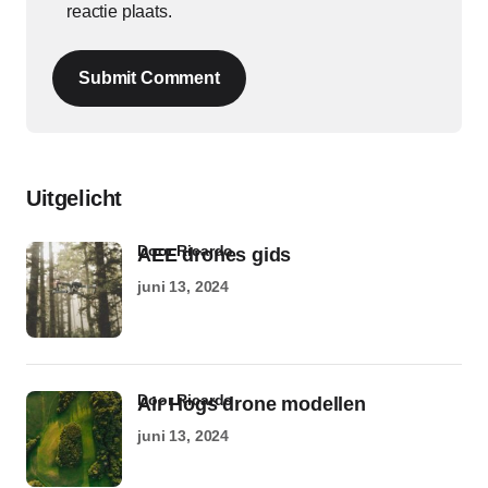
reactie plaats.
Submit Comment
Uitgelicht
door Ricardo
AEE drones gids
juni 13, 2024
door Ricardo
Air Hogs drone modellen
juni 13, 2024