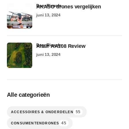
door Ricardo
AKASO drones vergelijken
juni 13, 2024
door Ricardo
Altair AA108 Review
juni 13, 2024
Alle categorieën
55
ACCESSOIRES & ONDERDELEN
45
CONSUMENTENDRONES