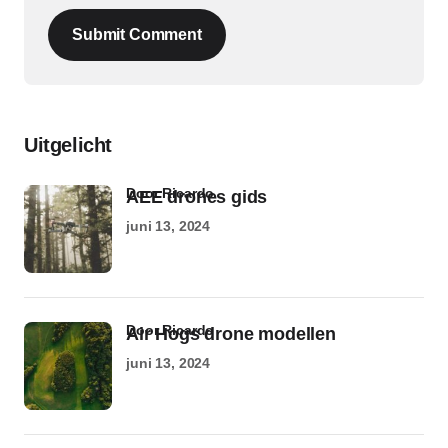
Submit Comment
Uitgelicht
door Ricardo
AEE drones gids
juni 13, 2024
door Ricardo
Air Hogs drone modellen
juni 13, 2024