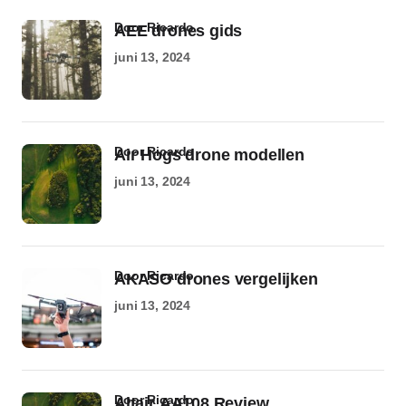
door Ricardo
AEE drones gids
juni 13, 2024
door Ricardo
Air Hogs drone modellen
juni 13, 2024
door Ricardo
AKASO drones vergelijken
juni 13, 2024
door Ricardo
Altair AA108 Review