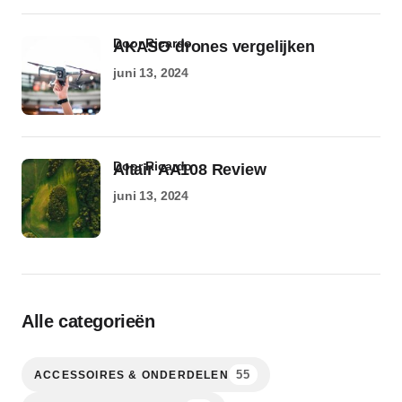
door Ricardo
AKASO drones vergelijken
juni 13, 2024
door Ricardo
Altair AA108 Review
juni 13, 2024
Alle categorieën
55
ACCESSOIRES & ONDERDELEN