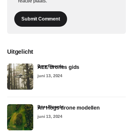
reactie plaats.
Submit Comment
Uitgelicht
door Ricardo
AEE drones gids
juni 13, 2024
door Ricardo
Air Hogs drone modellen
juni 13, 2024