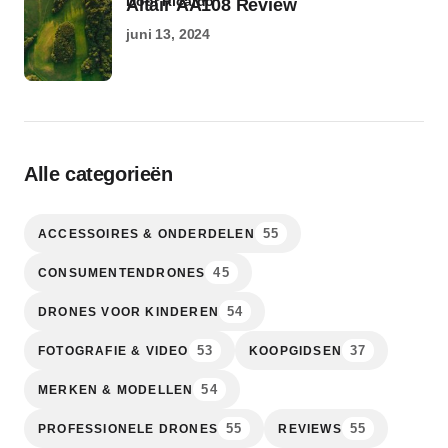
door Ricardo
Altair AA108 Review
juni 13, 2024
Alle categorieën
55
ACCESSOIRES & ONDERDELEN
45
CONSUMENTENDRONES
54
DRONES VOOR KINDEREN
53
37
FOTOGRAFIE & VIDEO
KOOPGIDSEN
54
MERKEN & MODELLEN
55
55
PROFESSIONELE DRONES
REVIEWS