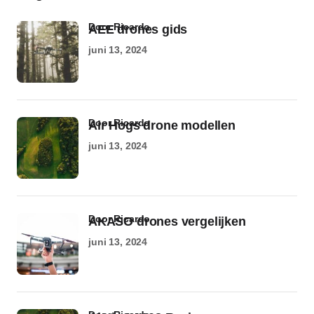
door Ricardo
AEE drones gids
juni 13, 2024
door Ricardo
Air Hogs drone modellen
juni 13, 2024
door Ricardo
AKASO drones vergelijken
juni 13, 2024