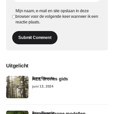
Mijn naam, e-mail en site opslaan in deze
browser voor de volgende keer wanneer ik een
reactie plaats.
Submit Comment
Uitgelicht
door Ricardo
AEE drones gids
juni 13, 2024
door Ricardo
Air Hogs drone modellen