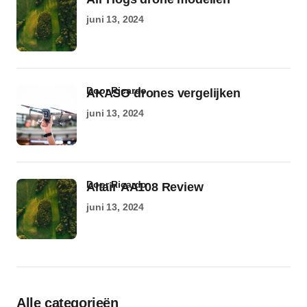
juni 13, 2024
door Ricardo
AKASO drones vergelijken
juni 13, 2024
door Ricardo
Altair AA108 Review
juni 13, 2024
Alle categorieën