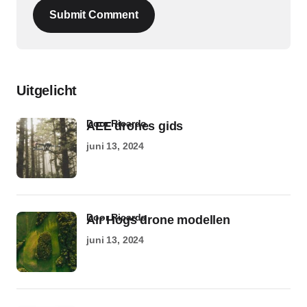
Submit Comment
Uitgelicht
door Ricardo
AEE drones gids
juni 13, 2024
door Ricardo
Air Hogs drone modellen
juni 13, 2024