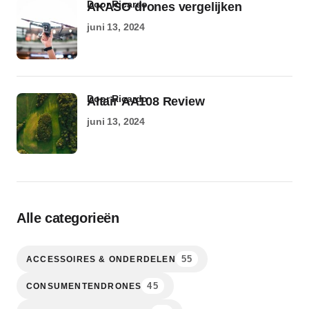
door Ricardo
AKASO drones vergelijken
juni 13, 2024
door Ricardo
Altair AA108 Review
juni 13, 2024
Alle categorieën
55
ACCESSOIRES & ONDERDELEN
45
CONSUMENTENDRONES