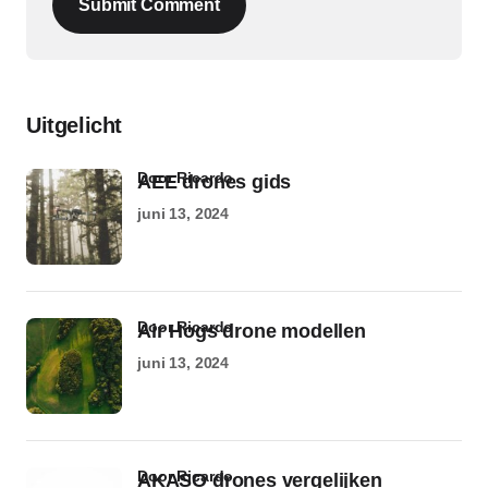
Submit Comment
Uitgelicht
door Ricardo
AEE drones gids
juni 13, 2024
door Ricardo
Air Hogs drone modellen
juni 13, 2024
door Ricardo
AKASO drones vergelijken